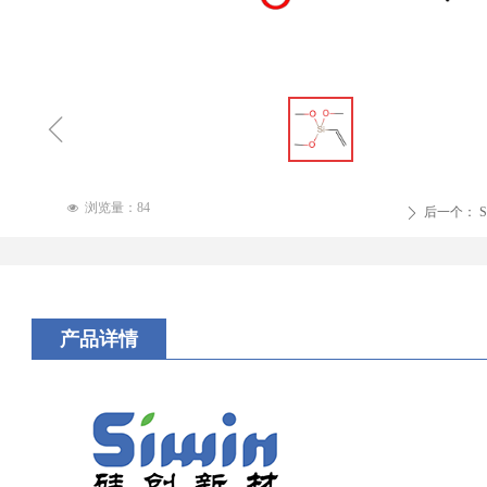
ꁆ
浏览量：
84
넶
后一个：
S
ꄲ
产品详情