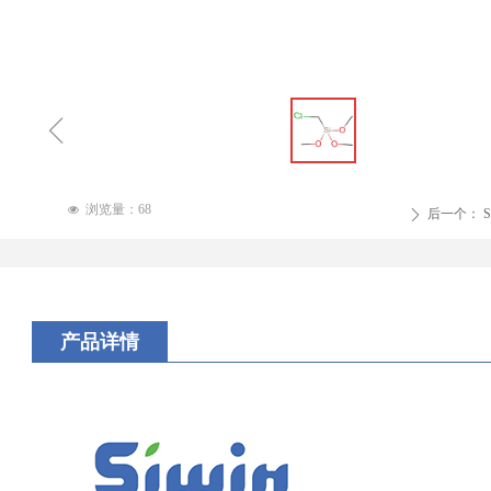
ꁆ
浏览量：
68
넶
后一个：
S
ꄲ
产品详情