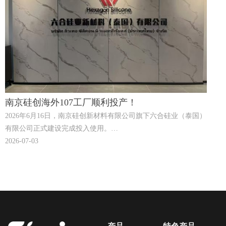
南京硅创海外107工厂顺利投产！
2026年6月16日，南京硅创新材料有限公司旗下六合硅业（泰国）
有限公司正式建设完成投入使用。
新建工厂专注于生产107硅橡胶和二甲基硅油产品，年产能为
2026-07-03
10,000吨。这项新投资加强了南京硅创的全球制造网络，增强了
供应链灵活性，并为全球客户提供更快捷、更可靠的服务。