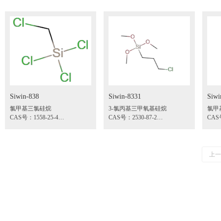
Siwin-838
Siwin-8331
Siwi
氯甲基三氯硅烷
3-氯丙基三甲氧基硅烷
氯甲
CAS号：1558-25-4
CAS号：2530-87-2
CAS号
应用：交联剂、硅树脂、特种
规格：99%
规格
涂料、建筑防水剂和油田钻井
牌号：Siwin-8331
牌号：
抗塌剂（甲基硅酸钠）
产品牌号：Siwin-838
上一