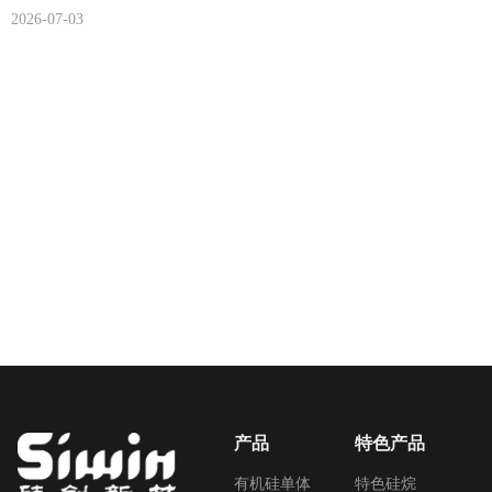
新建工厂专注于生产107硅橡胶和二甲基硅油产品，年产能为
2026-07-03
10,000吨。这项新投资加强了南京硅创的全球制造网络，增强了
供应链灵活性，并为全球客户提供更快捷、更可靠的服务。
产品
特色产品
有机硅单体
特色硅烷