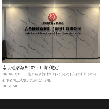
南京硅创海外107工厂顺利投产！
2026年6月16日，南京硅创新材料有限公司旗下六合硅业（泰国）
有限公司正式建设完成投入使用。
新建工厂专注于生产107硅橡胶和二甲基硅油产品，年产能为
2026-07-03
10,000吨。这项新投资加强了南京硅创的全球制造网络，增强了
供应链灵活性，并为全球客户提供更快捷、更可靠的服务。