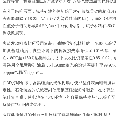
医疗导管，氟基硅油正以"隐形守护者"的姿态渗透至现代科技
在分子结构层面，氟基硅油的创新始于对硅氧烷骨架的精准改
表面能骤降至18-22mN/m（仅为普通硅油的1/2），而Si-O键
性使分子链间形成独特的"弱相互作用网络"，赋予材料在-6
到极致展现。
火箭发动机密封环采用氟基硅油增强复合材料后，在300℃高温
加氟基硅油后，真空环境下的挥发损失率降低至0.01%/年
次-180℃至+150℃热循环后，太阳吸收比仍稳定在0.85±
液采用全氟聚醚硅油后，对193nm激光的透过率提升至99.
65ppm/℃降至8ppm/℃。
在3D打印领域，含氟硅油的光敏树脂可使成型件表面粗糙度从Ra
定性。石化装置的机械密封使用氟基硅油润滑脂后，在浓硫酸（
氟硅复合膜，使电池在-40℃环境下的容量保持率从42%提升至
备提供"终身防腐铠甲"。
医疗健康领域的创新应用展现了氟基硅油的生物相容性魅力。人