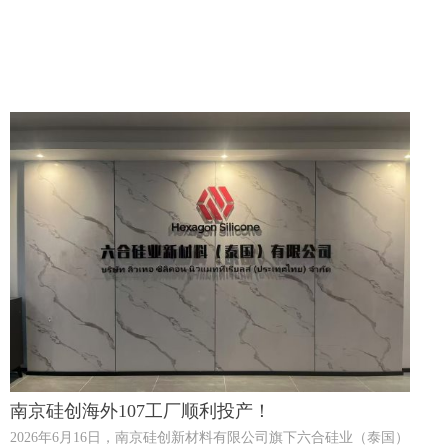
南京硅创海外107工厂顺利投产！
2026年6月16日，南京硅创新材料有限公司旗下六合硅业（泰国）